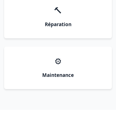
🔨
Réparation
⚙️
Maintenance