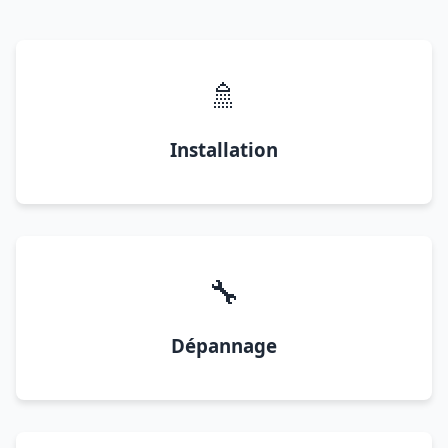
🚿
Installation
🔧
Dépannage