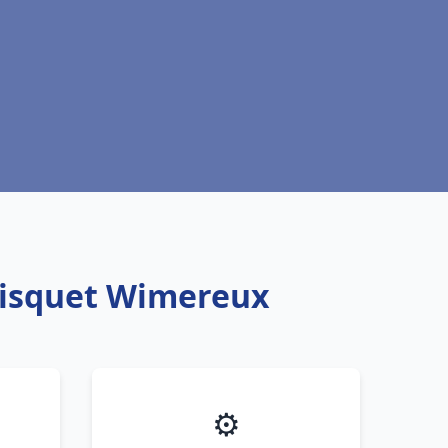
Frisquet Wimereux
⚙️