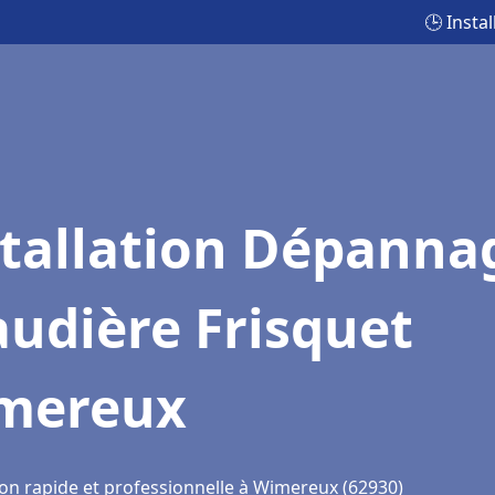
🕒 Insta
stallation Dépanna
udière Frisquet
mereux
ion rapide et professionnelle à Wimereux (62930)