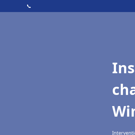
📞
In
cha
Wi
Intervent