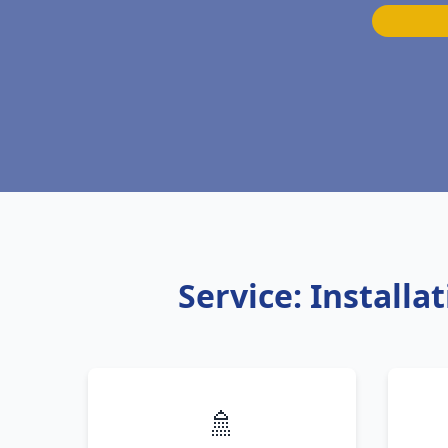
Service: Install
🚿