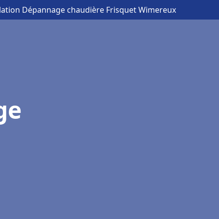
llation Dépannage chaudière Frisquet Wimereux
ge