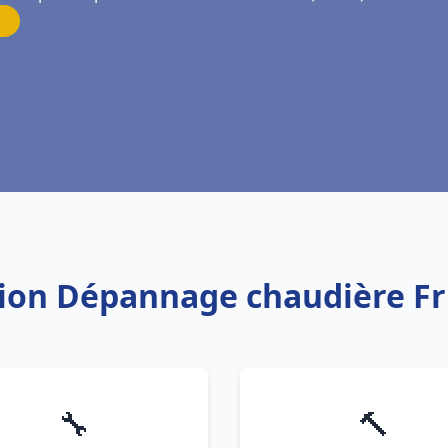
ation Dépannage chaudière 
🔧
🔨