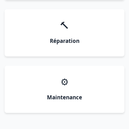
🔨
Réparation
⚙️
Maintenance