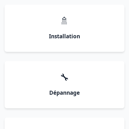
🚿
Installation
🔧
Dépannage