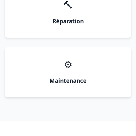
🔨
Réparation
⚙️
Maintenance