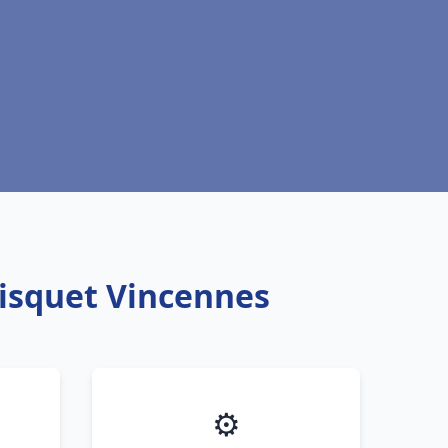
risquet Vincennes
⚙️