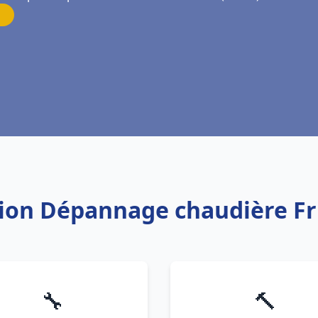
ation Dépannage chaudière F
🔧
🔨