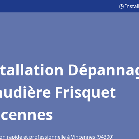
🕒 Insta
stallation Dépanna
udière Frisquet
ncennes
ion rapide et professionnelle à Vincennes (94300)