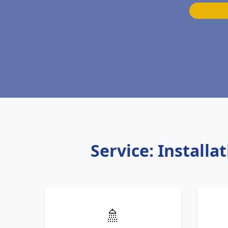
Service: Install
🚿