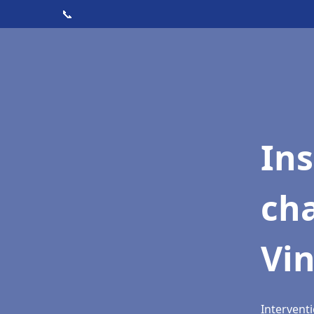
📞
In
cha
Vi
Intervent