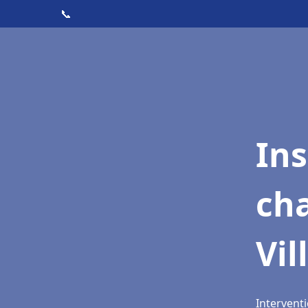
📞
In
cha
Vil
Interventi