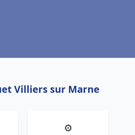
et Villiers sur Marne
⚙️