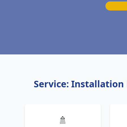
Service: Installatio
🚿