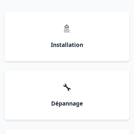
🚿
Installation
🔧
Dépannage