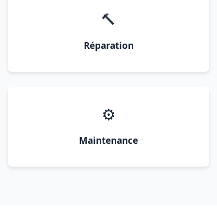
🔨
Réparation
⚙️
Maintenance