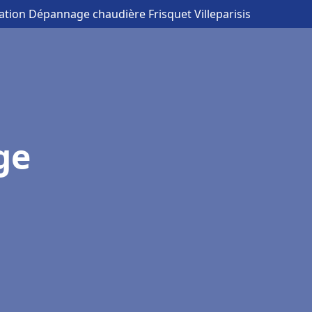
lation Dépannage chaudière Frisquet Villeparisis
ge