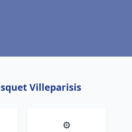
squet Villeparisis
⚙️