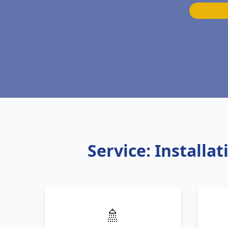
Service: Installa
🚿