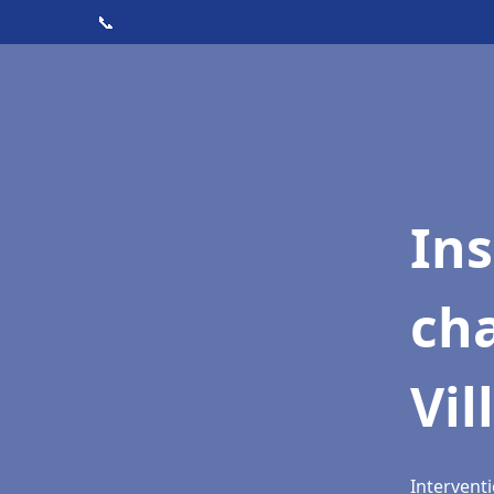
📞
In
cha
Vil
Interventi