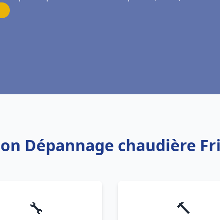
tion Dépannage chaudière Fri
🔧
🔨