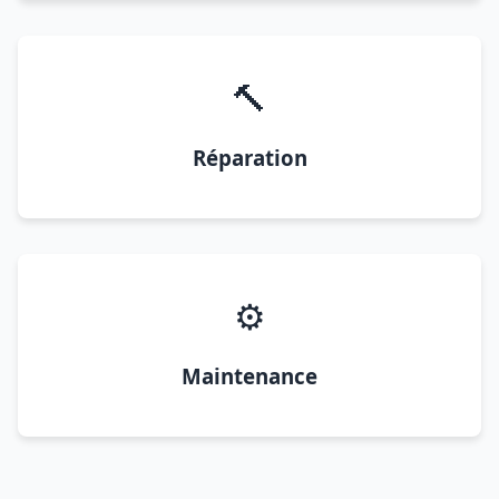
🔨
Réparation
⚙️
Maintenance