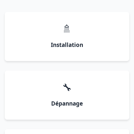
🚿
Installation
🔧
Dépannage