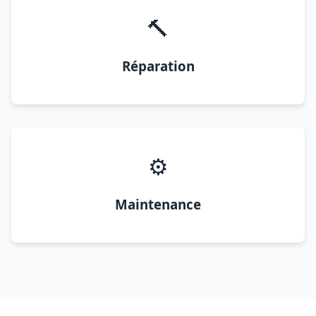
🔨
Réparation
⚙️
Maintenance