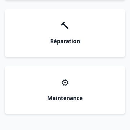
🔨
Réparation
⚙️
Maintenance