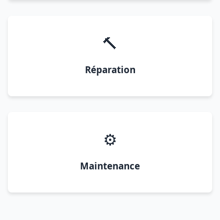
🔨
Réparation
⚙️
Maintenance