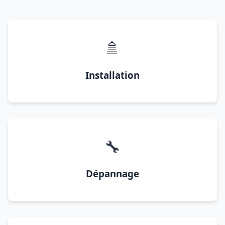
🚿
Installation
🔧
Dépannage