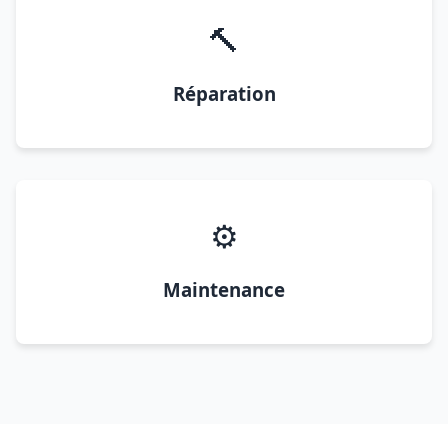
🔨
Réparation
⚙️
Maintenance