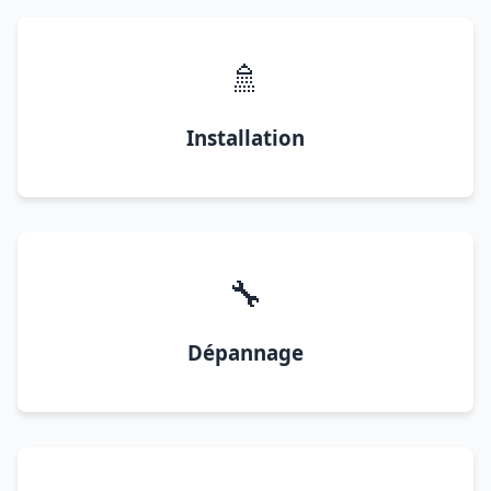
🚿
Installation
🔧
Dépannage