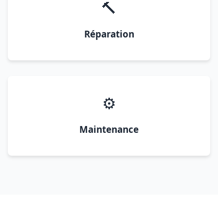
🔨
Réparation
⚙️
Maintenance