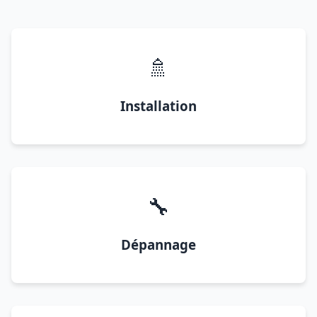
🚿
Installation
🔧
Dépannage