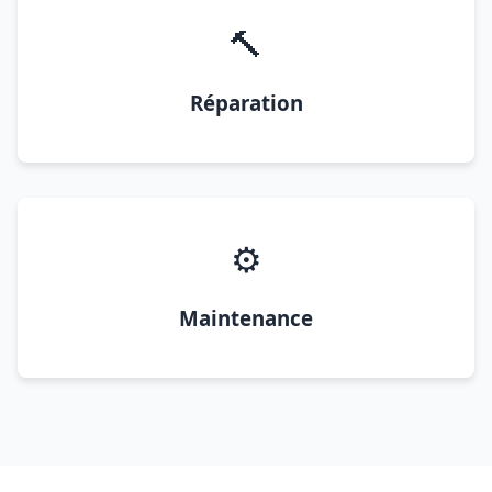
🔨
Réparation
⚙️
Maintenance