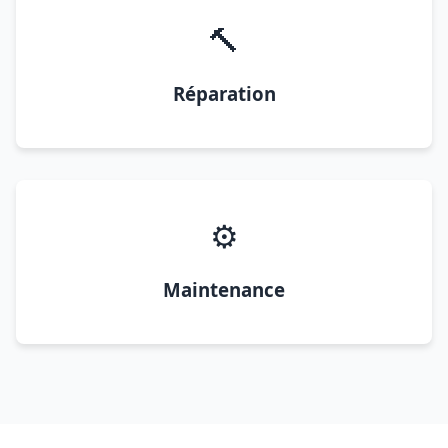
🔨
Réparation
⚙️
Maintenance