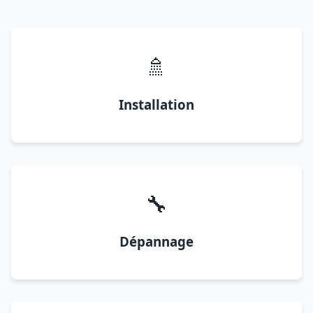
🚿
Installation
🔧
Dépannage