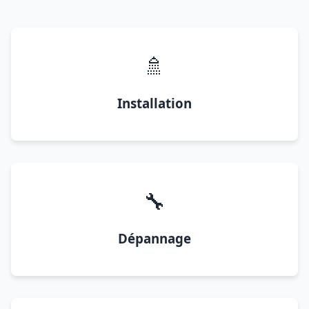
🚿
Installation
🔧
Dépannage