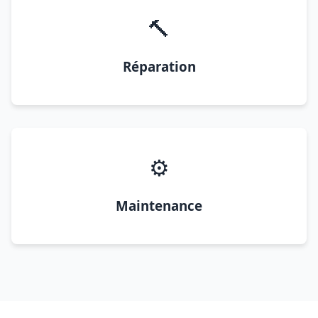
🔨
Réparation
⚙️
Maintenance