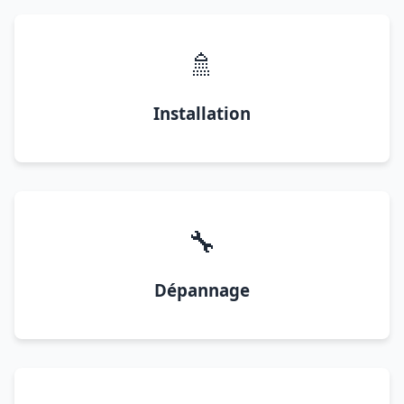
🚿
Installation
🔧
Dépannage