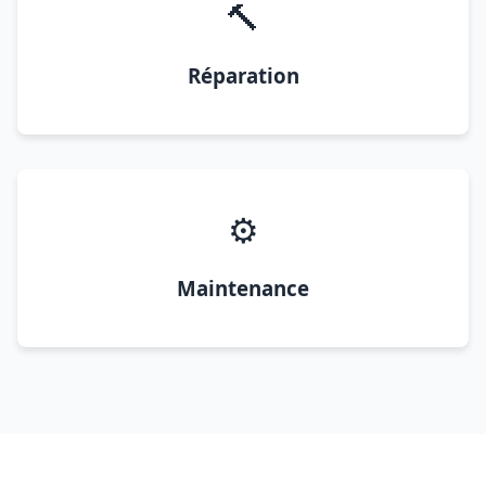
🔨
Réparation
⚙️
Maintenance