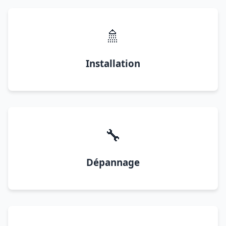
🚿
Installation
🔧
Dépannage