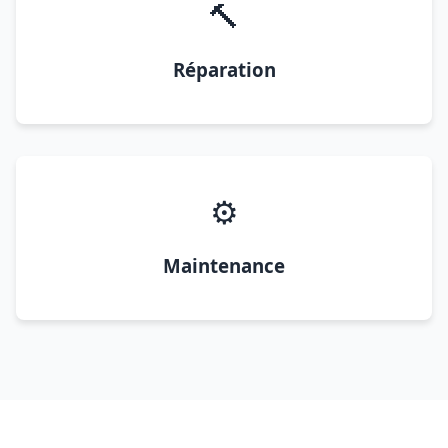
🔨
Réparation
⚙️
Maintenance