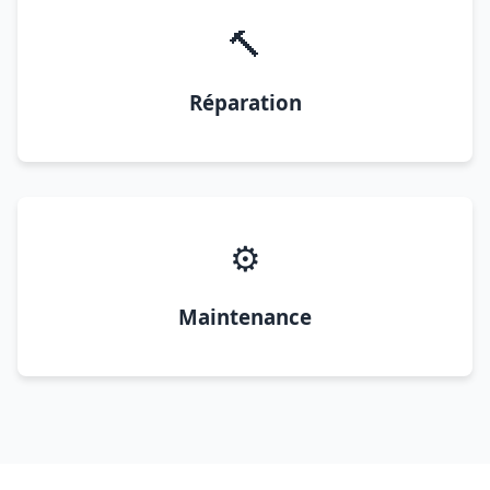
🔨
Réparation
⚙️
Maintenance