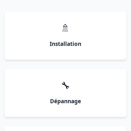
🚿
Installation
🔧
Dépannage