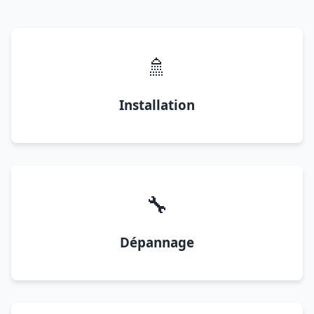
🚿
Installation
🔧
Dépannage