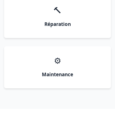
🔨
Réparation
⚙️
Maintenance