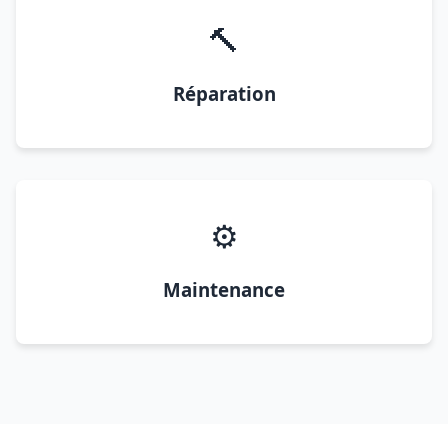
🔨
Réparation
⚙️
Maintenance