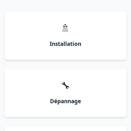
🚿
Installation
🔧
Dépannage