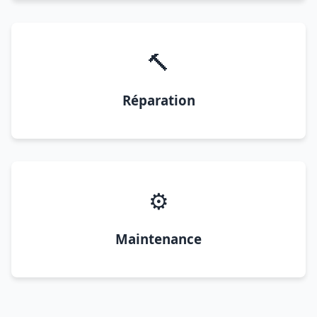
🔨
Réparation
⚙️
Maintenance