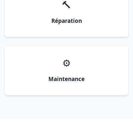
🔨
Réparation
⚙️
Maintenance