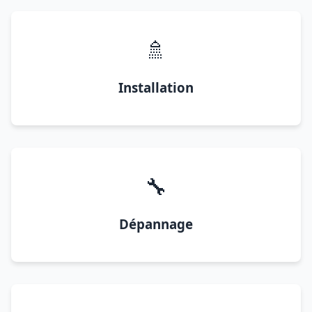
🚿
Installation
🔧
Dépannage