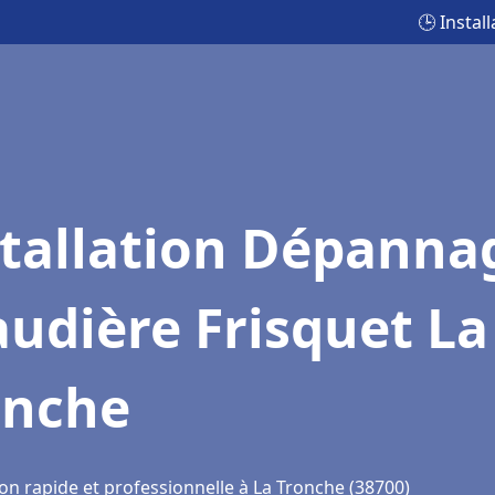
🕒 Insta
stallation Dépanna
udière Frisquet La
onche
on rapide et professionnelle à La Tronche (38700)