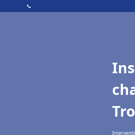
📞
In
cha
Tr
Interventi