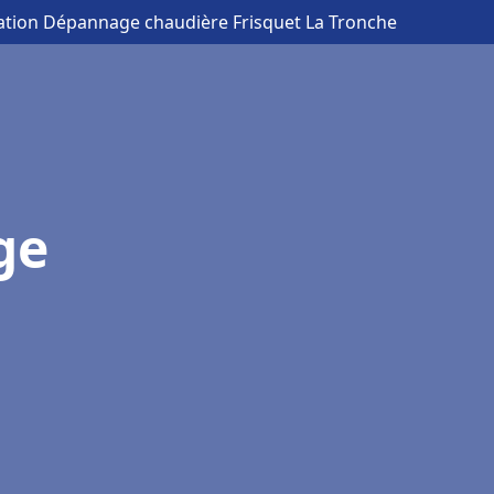
llation Dépannage chaudière Frisquet La Tronche
ge