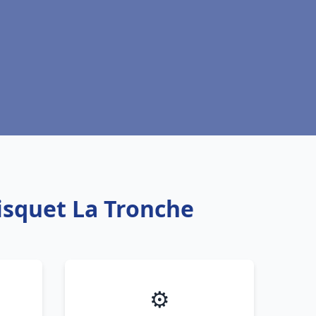
isquet La Tronche
⚙️