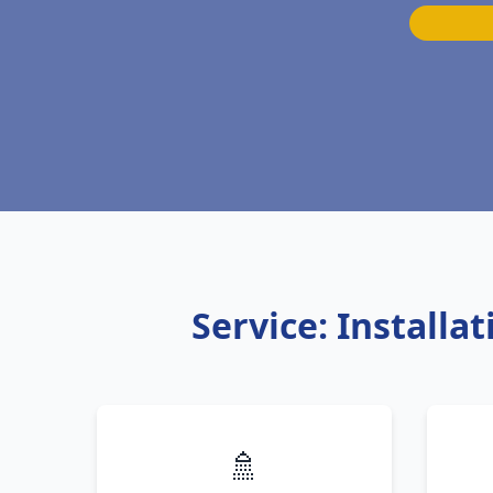
Service: Install
🚿