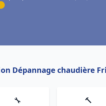
ation Dépannage chaudière Fr
🔧
🔨