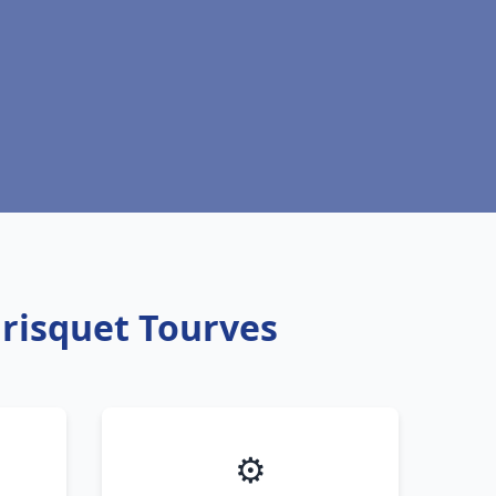
Frisquet Tourves
⚙️