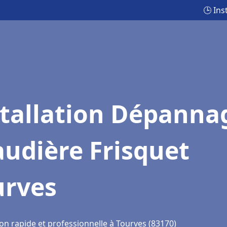
🕒 Ins
stallation Dépanna
udière Frisquet
urves
on rapide et professionnelle à Tourves (83170)