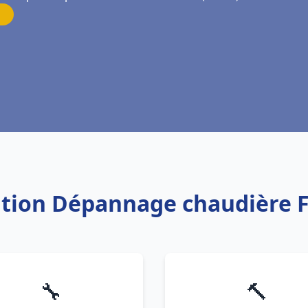
lation Dépannage chaudière 
🔧
🔨