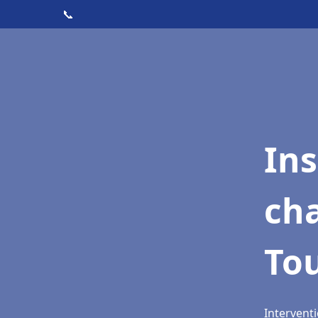
📞
In
cha
To
Interventi