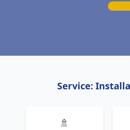
Service: Instal
🚿