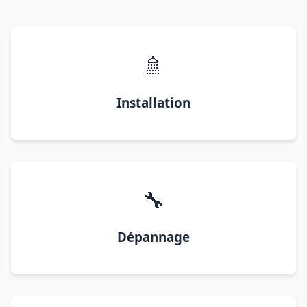
🚿
Installation
🔧
Dépannage