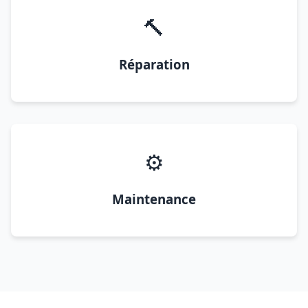
🔨
Réparation
⚙️
Maintenance