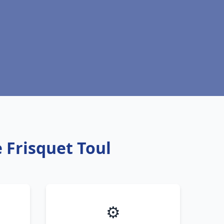
 Frisquet Toul
⚙️