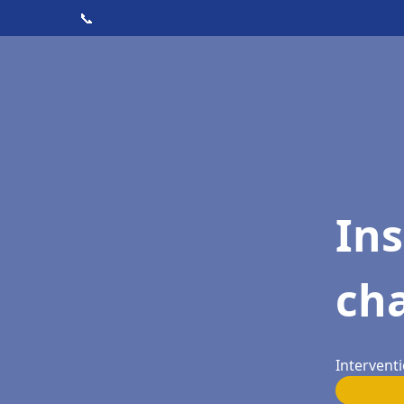
📞
In
cha
Interventi