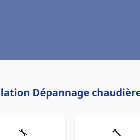
allation Dépannage chaudière
🔧
🔨