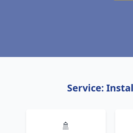
Service: Inst
🚿