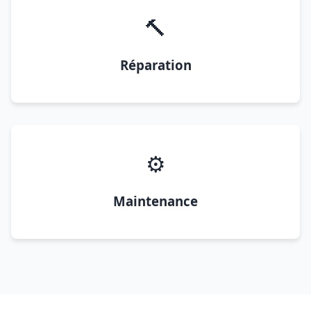
🔨
Réparation
⚙️
Maintenance