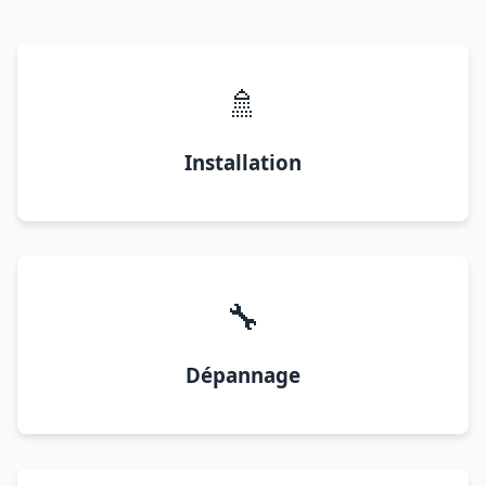
🚿
Installation
🔧
Dépannage