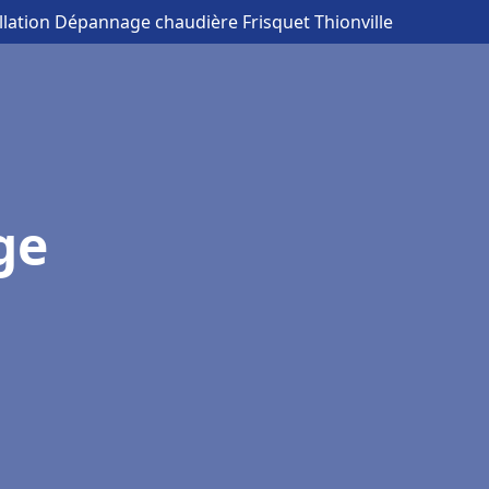
allation Dépannage chaudière Frisquet Thionville
ge