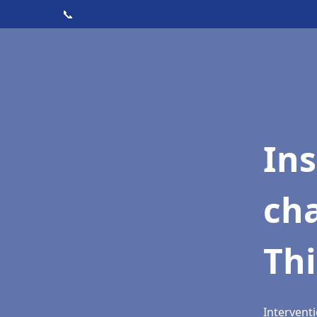
📞
In
cha
Thi
Interventi