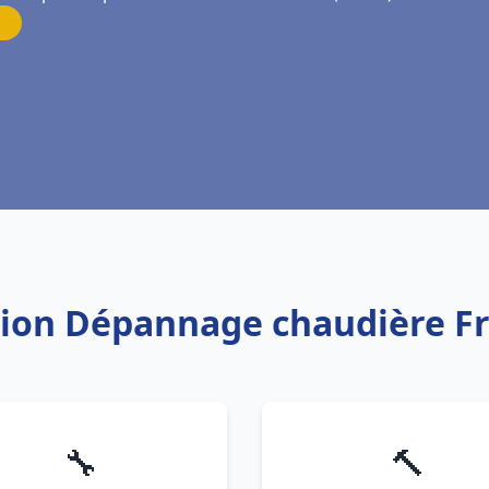
ation Dépannage chaudière Fr
🔧
🔨