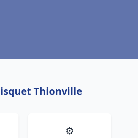
isquet Thionville
⚙️