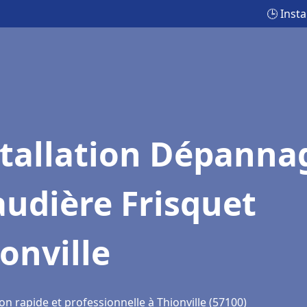
🕒 Inst
stallation Dépanna
udière Frisquet
onville
on rapide et professionnelle à Thionville (57100)