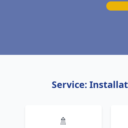
Service: Install
🚿