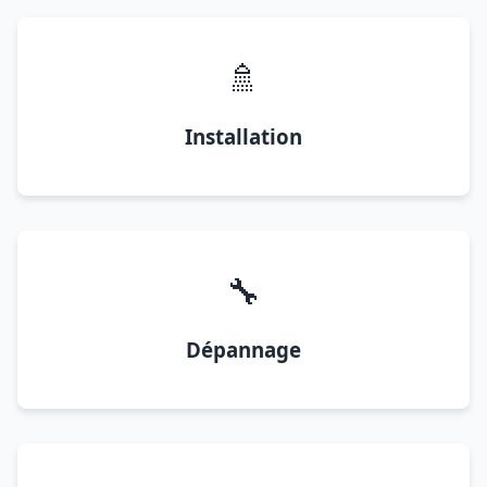
🚿
Installation
🔧
Dépannage