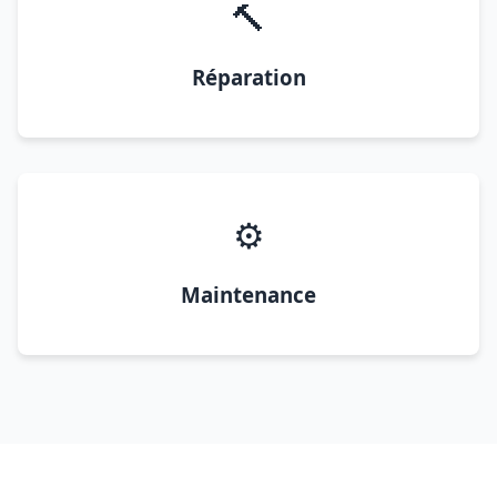
🔨
Réparation
⚙️
Maintenance