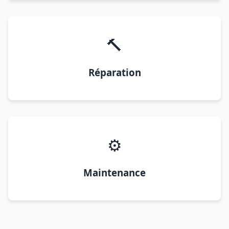
🔨
Réparation
⚙️
Maintenance