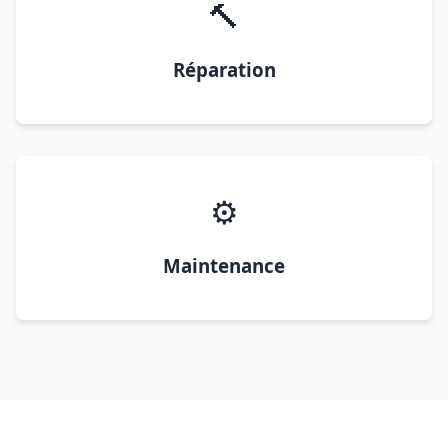
🔨
Réparation
⚙️
Maintenance