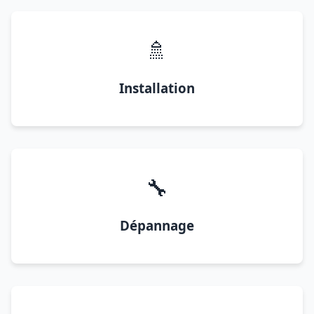
🚿
Installation
🔧
Dépannage