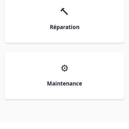
🔨
Réparation
⚙️
Maintenance