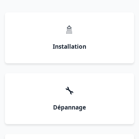
🚿
Installation
🔧
Dépannage