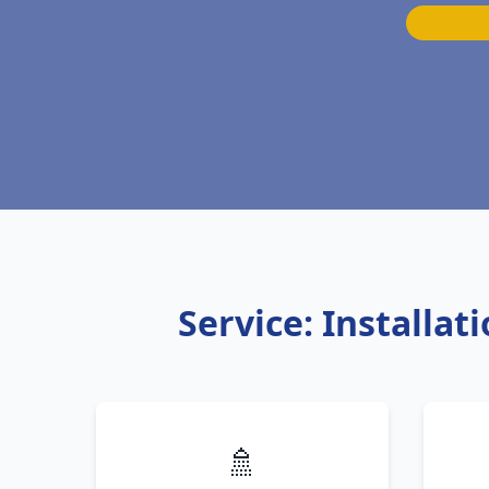
Service: Installa
🚿