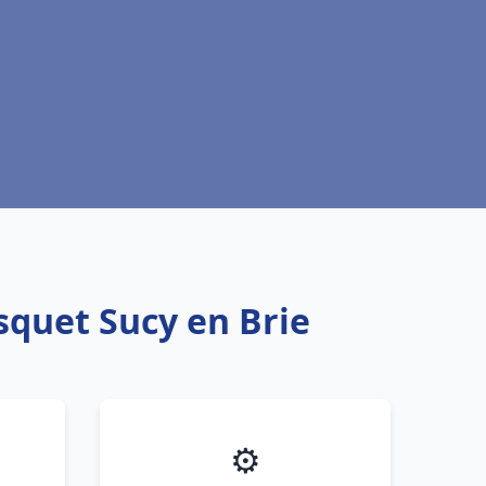
squet Sucy en Brie
⚙️