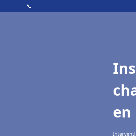
📞
In
cha
en 
Interventi