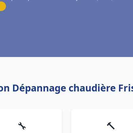
tion Dépannage chaudière Fri
🔧
🔨