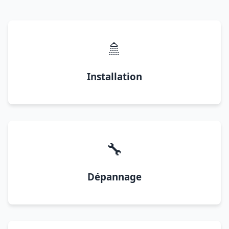
🚿
Installation
🔧
Dépannage