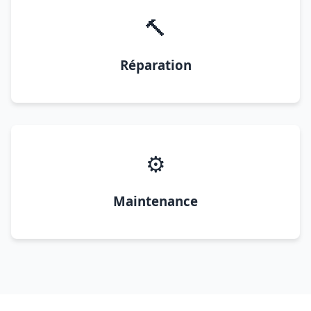
🔨
Réparation
⚙️
Maintenance