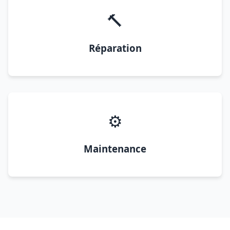
🔨
Réparation
⚙️
Maintenance