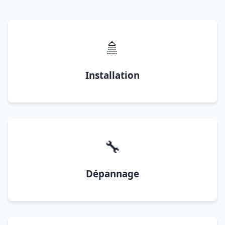
🚿
Installation
🔧
Dépannage