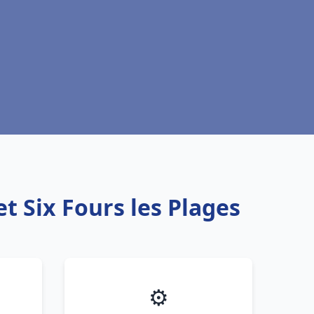
t Six Fours les Plages
⚙️