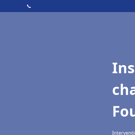
📞
In
cha
Fou
Interventi