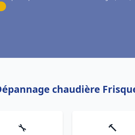
 Dépannage chaudière Frisque
🔧
🔨