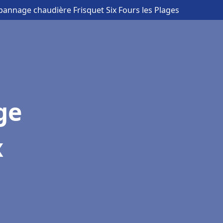
épannage chaudière Frisquet Six Fours les Plages
ge
x