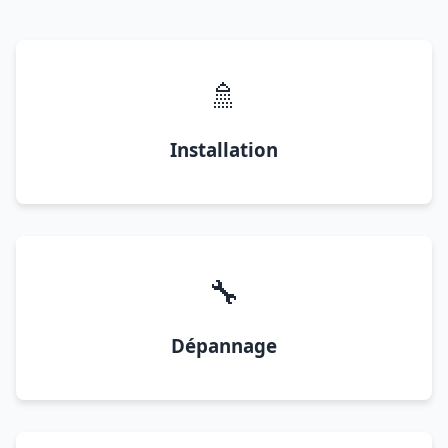
🚿
Installation
🔧
Dépannage