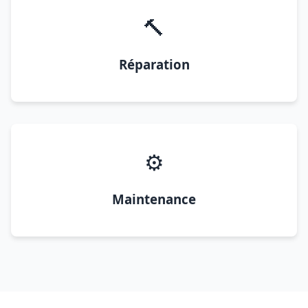
🔨
Réparation
⚙️
Maintenance