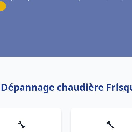
on Dépannage chaudière Frisq
🔧
🔨