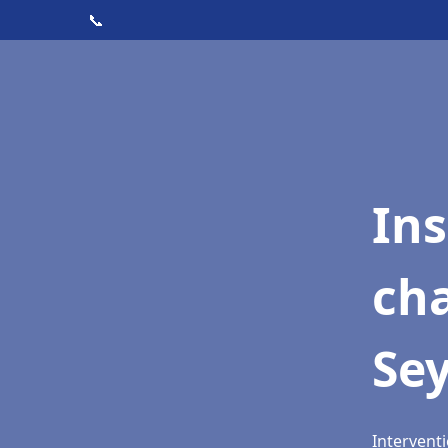
📞
In
cha
Se
Interventi