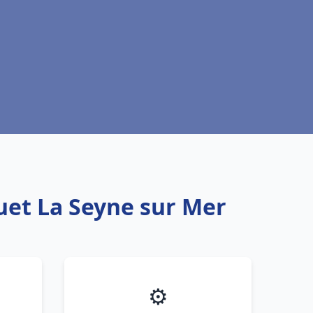
uet La Seyne sur Mer
⚙️