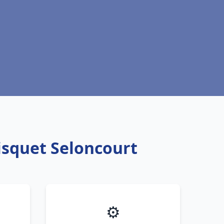
isquet Seloncourt
⚙️