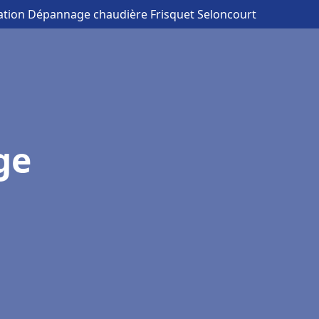
llation Dépannage chaudière Frisquet Seloncourt
ge