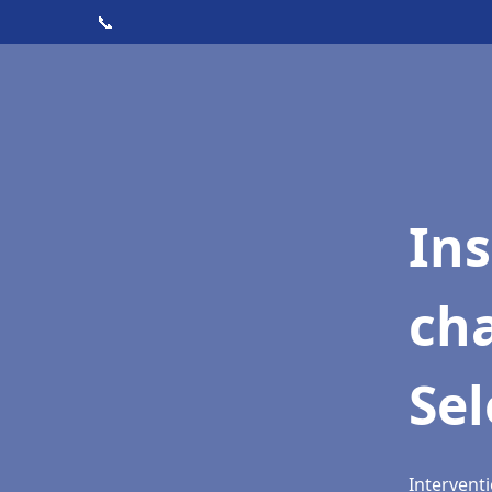
📞
In
cha
Se
Interventi