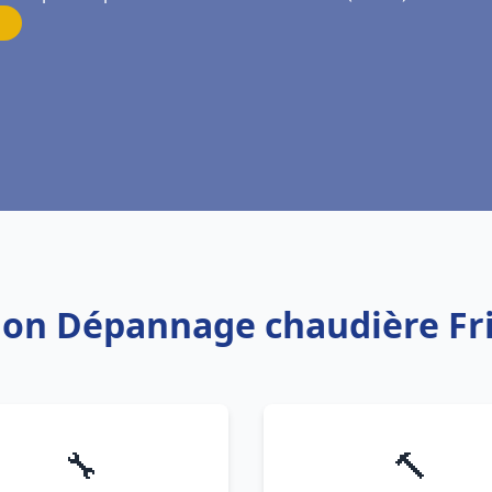
ation Dépannage chaudière Fr
🔧
🔨