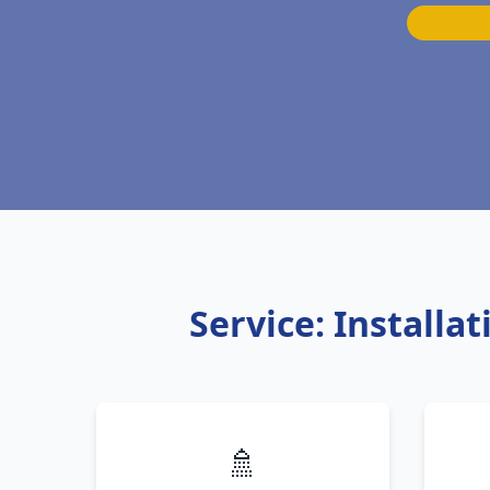
Service: Install
🚿