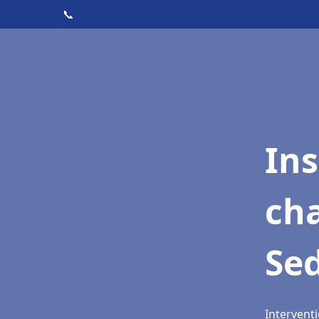
📞
In
cha
Se
Intervent