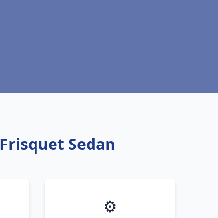
 Frisquet Sedan
⚙️