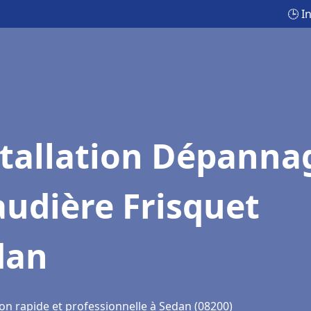
🕒 I
stallation Dépanna
udière Frisquet
dan
ion rapide et professionnelle à Sedan (08200)