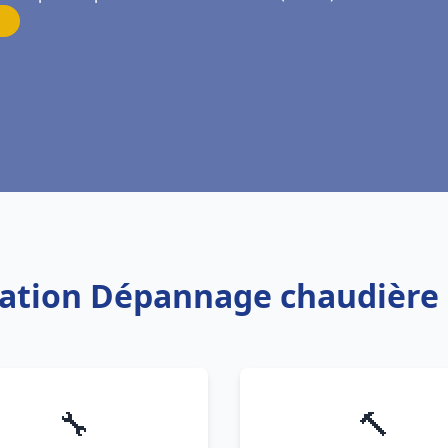
llation Dépannage chaudière
🔧
🔨