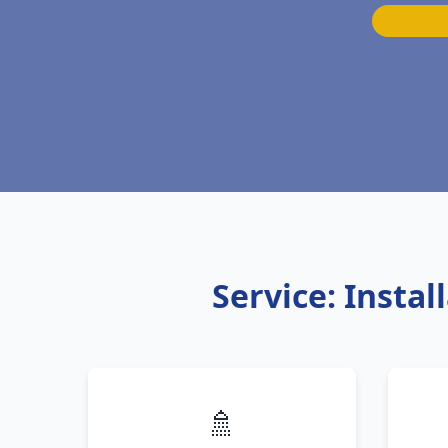
Service: Insta
🚿