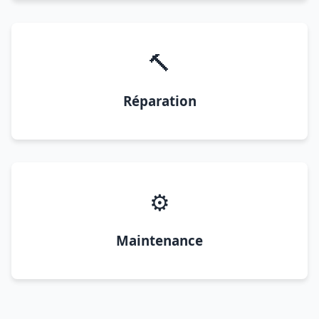
🔨
Réparation
⚙️
Maintenance