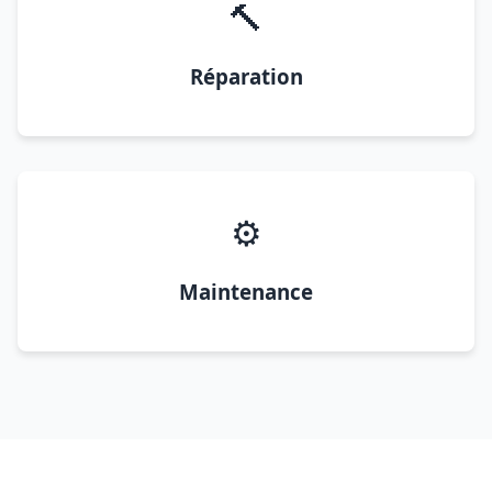
🔨
Réparation
⚙️
Maintenance