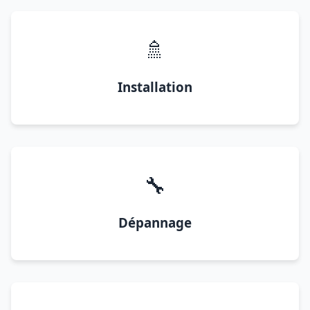
🚿
Installation
🔧
Dépannage