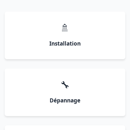
🚿
Installation
🔧
Dépannage