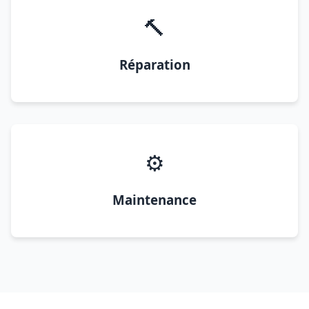
🔨
Réparation
⚙️
Maintenance