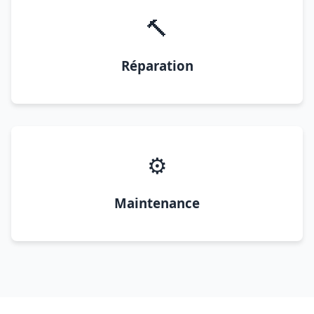
🔨
Réparation
⚙️
Maintenance