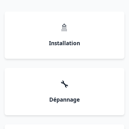
🚿
Installation
🔧
Dépannage