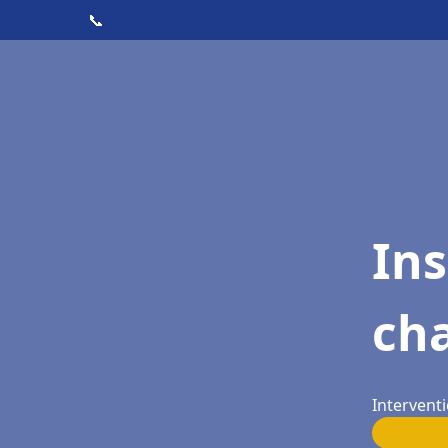
📞
In
cha
Interventi