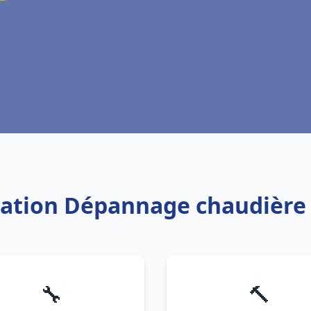
llation Dépannage chaudière 
🔧
🔨