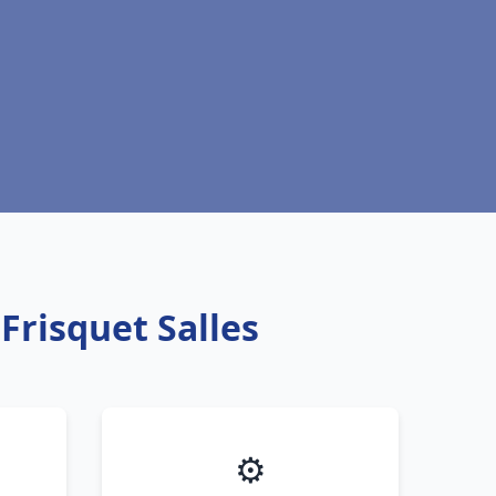
Frisquet Salles
⚙️