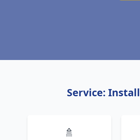
Service: Insta
🚿