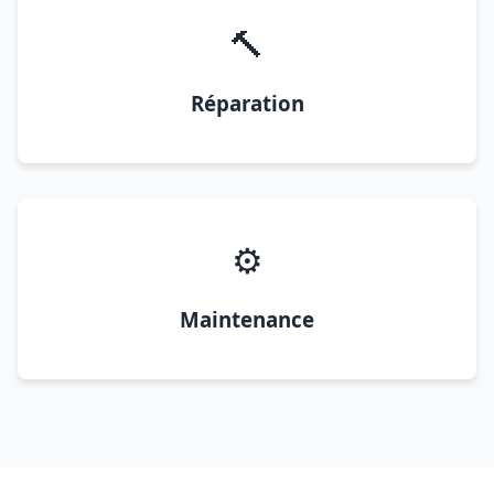
🔨
Réparation
⚙️
Maintenance