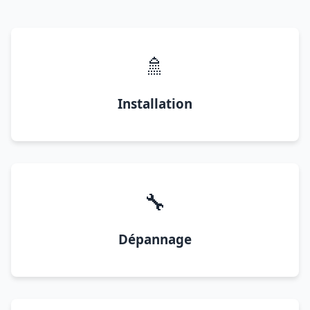
🚿
Installation
🔧
Dépannage