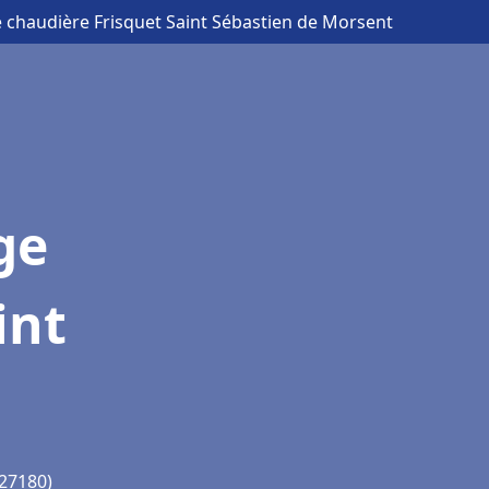
e chaudière Frisquet Saint Sébastien de Morsent
ge
int
(27180)