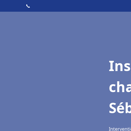
📞
In
cha
Sé
Intervent