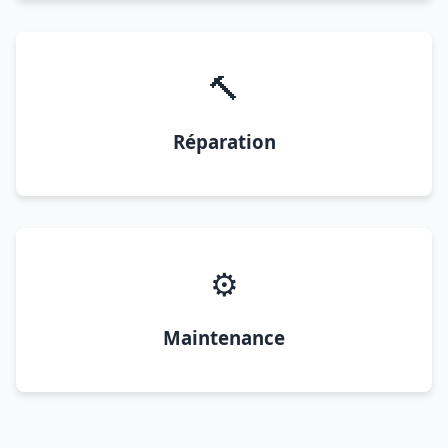
🔨
Réparation
⚙️
Maintenance